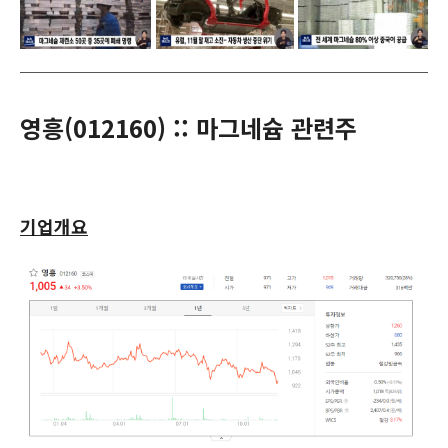
영흥(
012160
) :: 마그네슘 관련주
기업개요