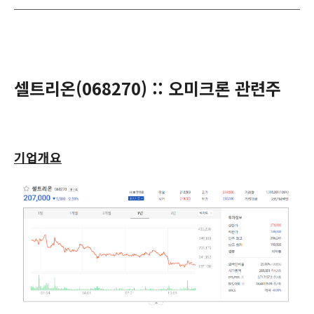
셀트리온(068270) :: 오미크론 관련주
기업개요