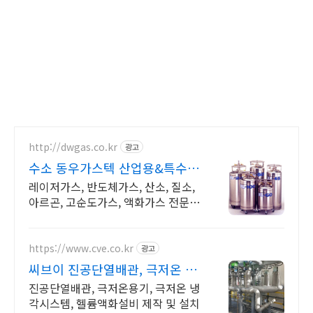
http://dwgas.co.kr
광고
수소 동우가스텍 산업용&특수가
스 공급전문
레이저가스, 반도체가스, 산소, 질소,
아르곤, 고순도가스, 액화가스 전문
취급
https://www.cve.co.kr
광고
씨브이 진공단열배관, 극저온 극
저온용기 제작
진공단열배관, 극저온용기, 극저온 냉
각시스템, 헬륨액화설비 제작 및 설치