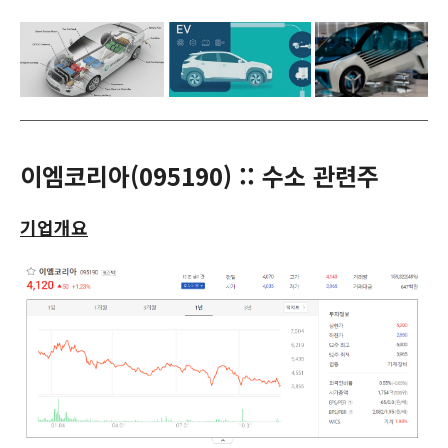
이엠코리아(
095190
) :: 수소 관련주
기업개요