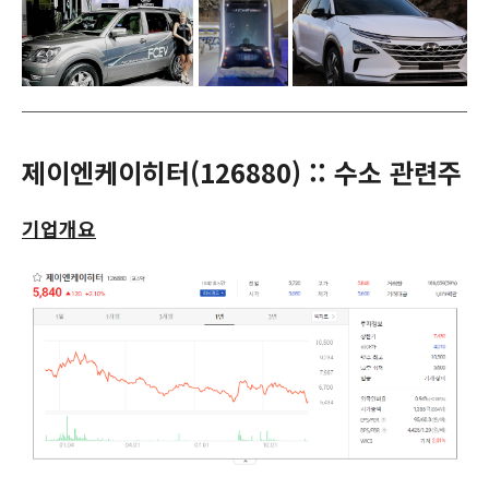
제이엔케이히터(
126880
) :: 수소 관련주
기업개요